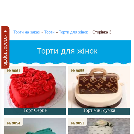
➧ каталог тортів
Торти на заказ
»
Торти
»
Торти для жінок
» Сторінка 3
Торти для жінок
№ 9061
№ 9055
Торт Серце
Торт міні-сумка
№ 9054
№ 9053