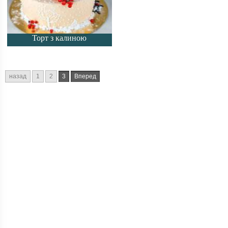
Торт з калиною
назад
1
2
3
Вперед