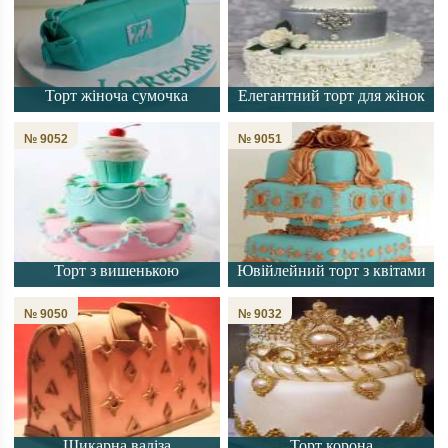
Торт жіноча сумочка
Елегантний торт для жінок
№ 9052
№ 9051
Торт з вишенькою
Ювійлейний торт з квітами
№ 9050
№ 9032
Шикарна валіза
Торт корона