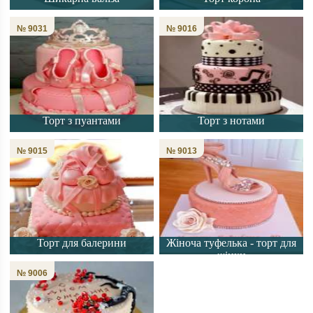
№ 9031
№ 9016
Торт з пуантами
Торт з нотами
№ 9015
№ 9013
Торт для балерини
Жіноча туфелька - торт для
жінки
№ 9006