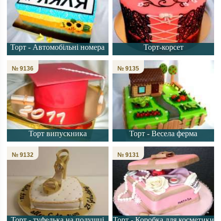
Торт - Автомобільні номера
Торт-корсет
№ 9136
№ 9135
Торт випускника
Торт - Весела ферма
№ 9132
№ 9131
Торт - туфелька на подушці
Торт - Коробка для косметики