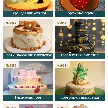
Серенада для коханої
Торт - Моє серце
№ 9092
№ 9091
Торт - Любовний пакуночок
Торт в готичному стилі
№ 9089
№ 9088
Гламурний торт
Торт жабки-принцески
№ 9087
№ 9085