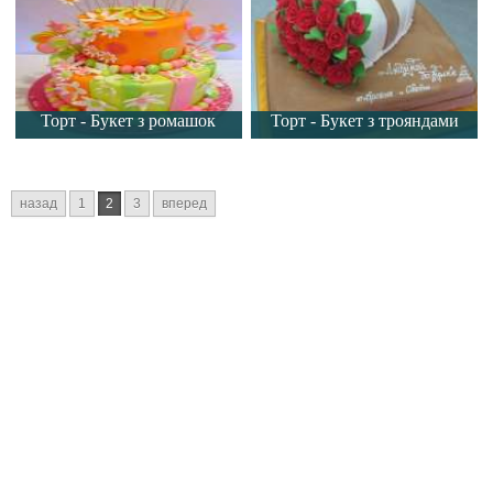
Торт - Букет з ромашок
Торт - Букет з трояндами
назад
1
2
3
вперед