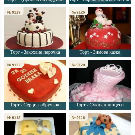
№ 9129
№ 9126
Торт - Закохана парочка
Торт - Зимова казка
№ 9122
№ 9120
Торт - Серце з обручкою
Торт - Сукня принцеси
№ 9118
№ 9116