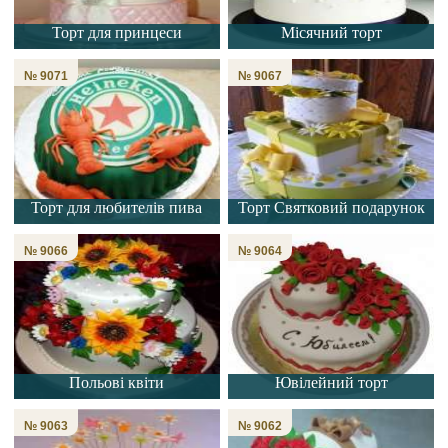
Торт для принцеси
Місячний торт
№ 9071
№ 9067
Торт для любителів пива
Торт Святковий подарунок
№ 9066
№ 9064
Польові квіти
Ювілейний торт
№ 9063
№ 9062