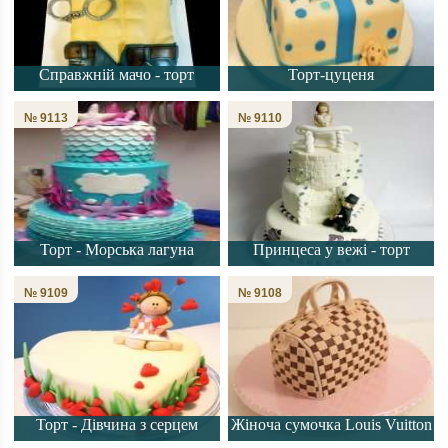
Справжній мачо - торт
Торт-цуценя
№ 9113
№ 9110
Торт - Морська лагуна
Принцеса у вежі - торт
№ 9109
№ 9108
Торт - Дівчина з серцем
Жіноча сумочка Louis Vuitton