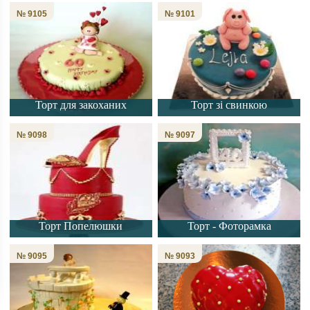
№ 9105
№ 9101
Торт для закоханих
Торт зі свинкою
№ 9098
№ 9097
Торт Попелюшки
Торт - Фоторамка
№ 9095
№ 9093