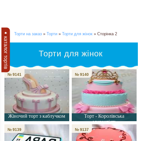
➧ каталог тортів
Торти на заказ
»
Торти
»
Торти для жінок
» Сторінка 2
Торти для жінок
№ 9141
№ 9140
Жіночий торт з каблучком
Торт - Королівська
елегантість
№ 9139
№ 9137