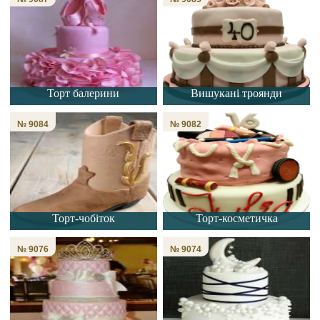
Торт балерини
Вишукані троянди
№ 9084
№ 9082
Торт-чобіток
Торт-косметичка
№ 9076
№ 9074