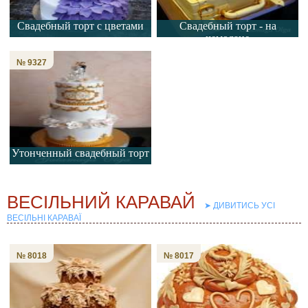
Свадебный торт с цветами
Свадебный торт - на
чемодане
№ 9327
Утонченный свадебный торт
➤ ДИВИТИСЬ УСІ
ВЕСІЛЬНІ КАРАВАЇ
№ 8018
№ 8017