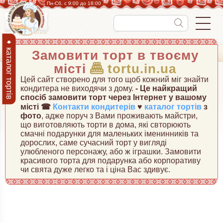
Пн-Cб. с 9:00 до 18:00
➧ каталог тортів
Замовити торт в твоєму
місті
tortu.in.ua
Цей сайт створено для того щоб кожний міг знайти
кондитера не виходячи з дому.
- Це найкращий
спосіб замовити торт через Інтернет у вашому
місті ☎
Контакти кондитерів
♥
каталог тортів
з
фото
, адже поруч з Вами проживають майстри,
що виготовляють торти в дома, які свторюють
смачні подарунки для маленьких іменинників та
дорослих, саме сучасний торт у вигляді
улюбленого персонажу, або ж іграшки. Замовити
красивого торта для подарунка або корпоративу
чи свята дуже легко та і ціна Вас здивує.