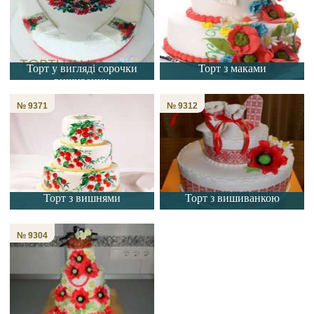
Торт у вигляді сорочки
Торт з маками
вишиванки
№ 9371
№ 9312
Торт з вишнями
Торт з вишиванкою
№ 9304