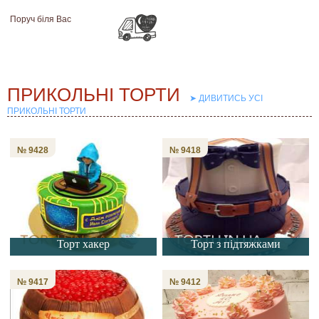
Поруч біля Вас
➤ ДИВИТИСЬ УСІ
ПРИКОЛЬНІ ТОРТИ
№ 9428
№ 9418
Торт хакер
Торт з підтяжками
№ 9417
№ 9412