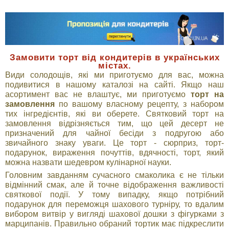
Замовити торт від кондитерів в українських
містах.
Види солодощів, які ми приготуємо для вас, можна
подивитися в нашому каталозі на сайті. Якщо наш
асортимент вас не влаштує, ми приготуємо
торт на
замовлення
по вашому власному рецепту, з набором
тих інгредієнтів, які ви оберете. Святковий торт на
замовлення відрізняється тим, що цей десерт не
призначений для чайної бесіди з подругою або
звичайного знаку уваги. Це торт - сюрприз, торт-
подарунок, вираження почуттів, вдячності, торт, який
можна назвати шедевром кулінарної науки.
Головним завданням сучасного смаколика є не тільки
відмінний смак, але й точне відображення важливості
святкової події. У тому випадку, якщо потрібний
подарунок для переможця шахового турніру, то вдалим
вибором витвір у вигляді шахової дошки з фігурками з
марципанів. Правильно обраний тортик має підкреслити