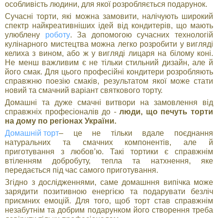
особливість людини, для якої розробляється подарунок.
Сучасні торти, які можна замовити, налічують широкий
спектр найкреативніших ідей від кондитерів, що мають
улюблену
роботу
. За допомогою сучасних технологій
кулінарного мистецтва можна легко розробити у вигляді
келиха з вином, або ж у вигляді лицаря на білому коні.
Не менш важливим є не тільки стильний дизайн, але й
його смак. Для цього професійні кондитери розробляють
справжню поезію смаків, результатом якої може стати
новий та смачний варіант святкового торту.
Домашні та дуже смачні витвори на замовлення від
справжніх професіоналів до -
люди, що печуть торти
на дому по регіонах України.
Домашній торт
– це не тільки вдале поєднання
натуральних та смачних компонентів, але й
приготування з любов’ю. Такі тортики є справжнім
втіленням добробуту, тепла та натхнення, яке
передається під час самого приготування.
Згідно з дослідженнями, саме домашння випічка може
зарядити позитивною енергією та подарувати безліч
приємних емоцій. Для того, щоб торт став справжнім
незабутнім та добрим подарунком його створення треба