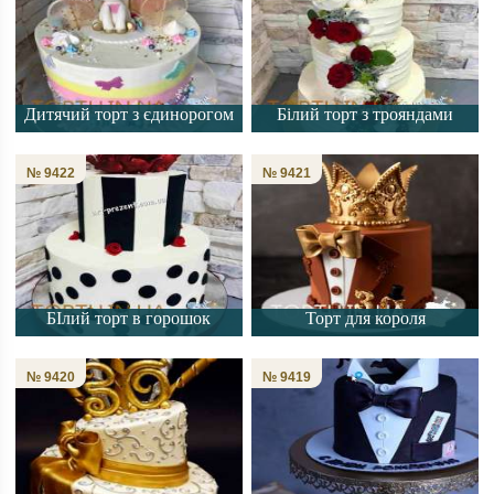
Дитячий торт з єдинорогом
Білий торт з трояндами
№ 9422
№ 9421
БІлий торт в горошок
Торт для короля
№ 9420
№ 9419