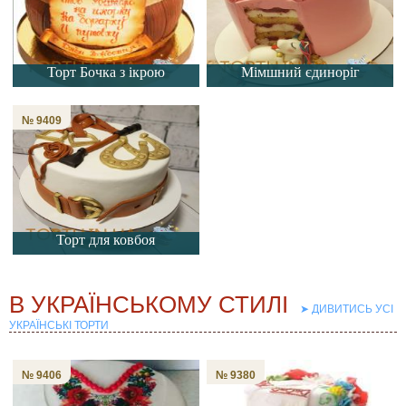
Торт Бочка з ікрою
Мімшний єдиноріг
№ 9409
Торт для ковбоя
➤ ДИВИТИСЬ УСІ
УКРАЇНСЬКІ ТОРТИ
№ 9406
№ 9380