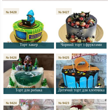
№ 9428
№ 9427
Торт хакер
Чорний торт з фруктами
№ 9426
№ 9425
Торт для рибака
Дитячий торт для хлопчика
№ 9424
№ 9423