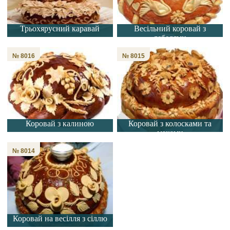
Трьохярусний каравай
Весільний коровай з
лебедями
№ 8016
№ 8015
Коровай з калиною
Коровай з колосками та
маками
№ 8014
Коровай на весілля з сіллю