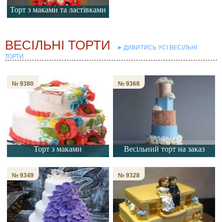
Торт з маками та ластівками
➤ ДИВИТИСЬ УСІ ВЕСІЛЬНІ
ТОРТИ
№ 9380
№ 9368
Торт з маками
Весільний торт на заказ
№ 9349
№ 9328