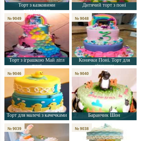
Торт з казковими
Дитячий торт з поні
ангелятками
№ 9049
№ 9048
Торт з іграшкою Май літл
Конячки Поні. Торт для
поні
дівчинки
№ 9046
№ 9040
Торт для малечі з качечками
Баранчик Шон
№ 9039
№ 9038