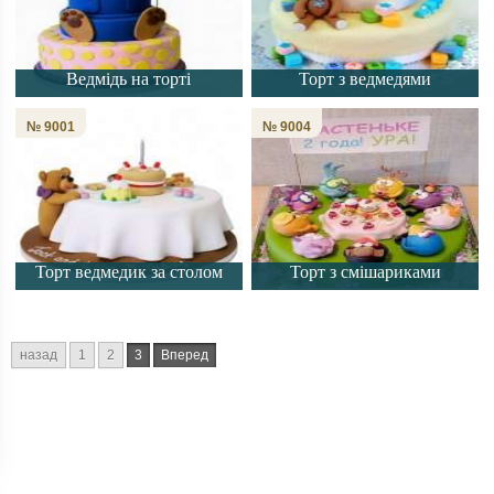
Ведмідь на торті
Торт з ведмедями
№ 9001
№ 9004
Торт ведмедик за столом
Торт з смішариками
назад
1
2
3
Вперед