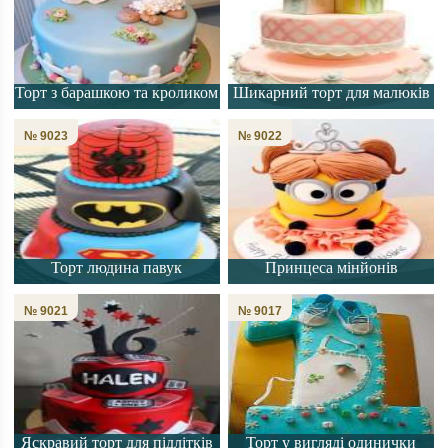
Торт з барашкою та кроликом
Шикарний торт для малюків
№ 9023
№ 9022
Торт людина павук
Принцеса мінйонів
№ 9021
№ 9017
Яскравий торт для підлітків
Торт у вигляді одинички