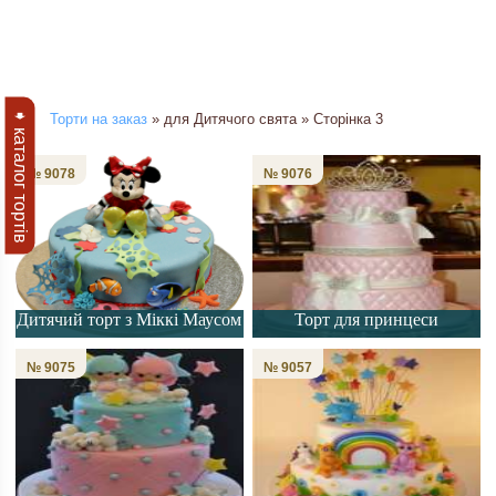
➧ каталог тортів
Торти на заказ
» для Дитячого свята » Сторінка 3
№ 9078
№ 9076
Дитячий торт з Міккі Маусом
Торт для принцеси
№ 9075
№ 9057