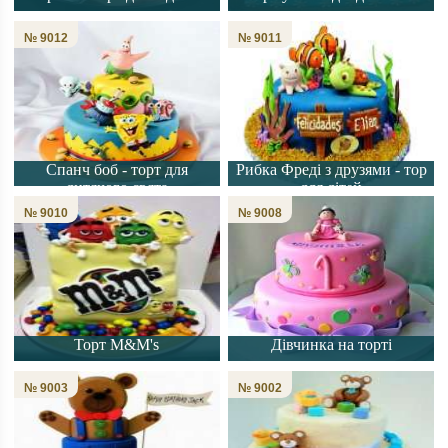
№ 9012
№ 9011
Спанч боб - торт для
Рибка Фреді з друзями - тор
дитячого свята
для дітей
№ 9010
№ 9008
Торт M&M's
Дівчинка на торті
№ 9003
№ 9002