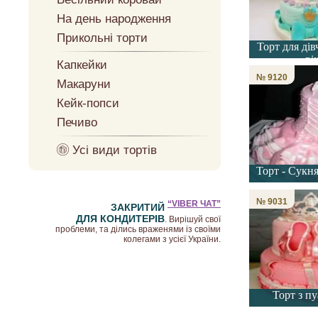
На день народження
Прикольні торти
Торт для дів
рі
Капкейки
№ 9120
Макаруни
Кейк-попси
Печиво
Усі види тортів
Торт - Сукн
№ 9031
“VIBER ЧАТ”
ЗАКРИТИЙ
ДЛЯ КОНДИТЕРІВ
. Вирішуй свої
проблеми, та ділись враженями із своїми
колегами з усієї України.
Торт з п