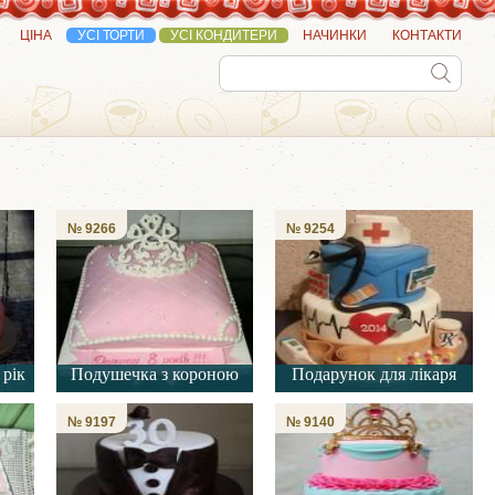
ЦІНА
УСІ ТОРТИ
УСІ КОНДИТЕРИ
НАЧИНКИ
КОНТАКТИ
№ 9266
№ 9254
 рік
Подушечка з короною
Подарунок для лікаря
№ 9197
№ 9140