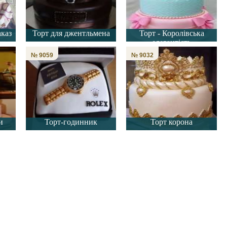
аказ
Торт для джентльмена
Торт - Королівська
елегантість
№ 9059
№ 9032
и
Торт-годинник
Торт корона