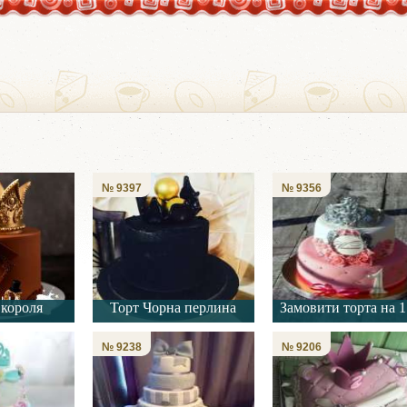
№ 9397
№ 9356
 короля
Торт Чорна перлина
Замовити торта на 1
№ 9238
№ 9206