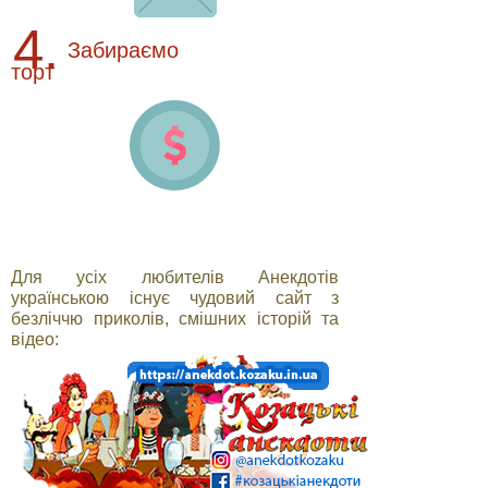
4.
Забираємо
торт
Для усіх любителів Анекдотів
українською існує чудовий сайт з
безліччю приколів, смішних історій та
відео: