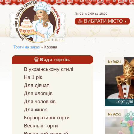
Пн-Cб. с 9:00 до 18:00
ВИБРАТИ МІСТО
▼
Торти на заказ
» Корона
Види тортів:
№ 9421
В українському стилі
На 1 рік
Для дівчат
Для хлопців
Для чоловіків
Торт для
Для жінок
№ 9251
Корпоративні торти
Весільні торти
Весільний коровай