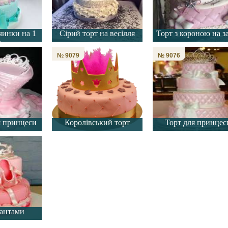
чинки на 1
Сірий торт на весілля
Торт з короною на з
к
№ 9079
№ 9076
я принцеси
Королівський торт
Торт для принцес
уантами