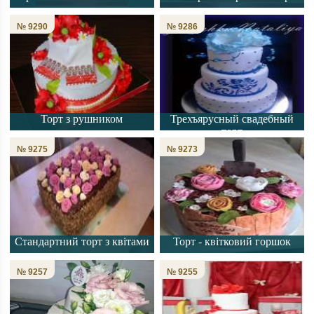
№ 9290
№ 9286
Торт з рушником
Трехъярусный свадебный
торт
№ 9275
№ 9273
Стандартний торт з квітами
Торт - квітковий горшок
№ 9257
№ 9255