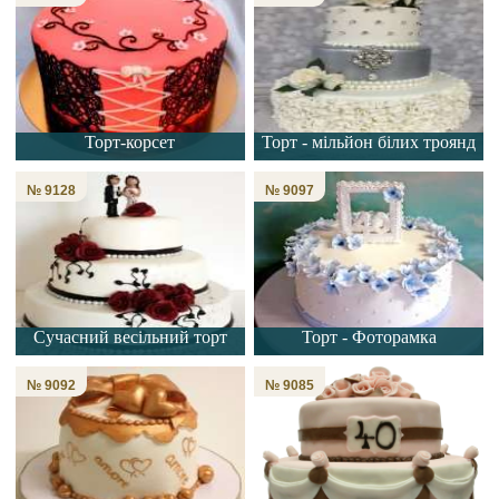
Торт-корсет
Торт - мільйон білих троянд
№ 9128
№ 9097
Сучасний весільний торт
Торт - Фоторамка
№ 9092
№ 9085