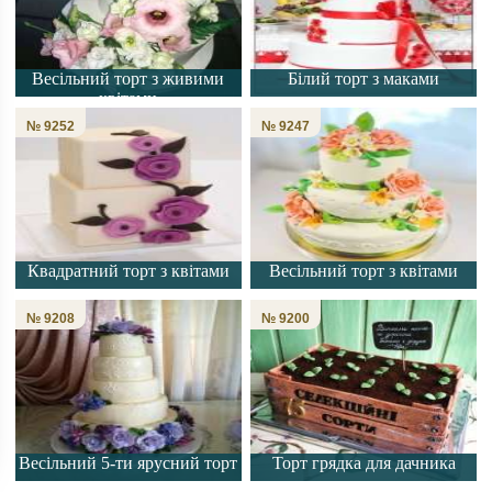
Весільний торт з живими
Білий торт з маками
квітами
№ 9252
№ 9247
Квадратний торт з квітами
Весільний торт з квітами
№ 9208
№ 9200
Весільний 5-ти ярусний торт
Торт грядка для дачника