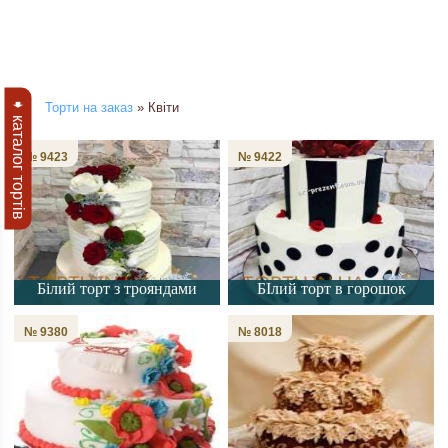
➧ каталог тортів
Торти на заказ
» Квіти
№ 9423
№ 9422
Білий торт з трояндами
БІлий торт в горошок
№ 9380
№ 8018