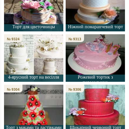
Торт для цветочницы
Ніжний помаранчевий торт
№ 9324
№ 9313
4-ярусний торт на весілля
Рожевий тортик з
парасолькою
№ 9304
№ 9306
Торт з маками та ластівками
Шикарний червоний торт