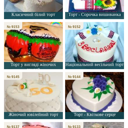
Класичний білий торт
Торт - Сорочка вишиванка
№ 9153
№ 9152
Торт у вигляді жіночих
Національний весільний торт
грудей
№ 9145
№ 9144
Жіночий ювілейний торт
Торт - Квіткове серце
№ 9137
№ 9133