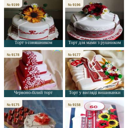
№ 9199
№ 9196
Торт з соняшником
Торт для мами з рушником
№ 9178
№ 9177
Червоно-білий торт
Торт у вигляді вишиванки
№ 9175
№ 9158