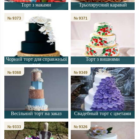
Торт з маками
Трьохярусний каравай
№ 9373
№ 9371
Чорний торт для справжньої
Торт з вишнями
леді
№ 9368
№ 9349
Весільний торт на заказ
Свадебный торт с цветами
№ 9333
№ 9326