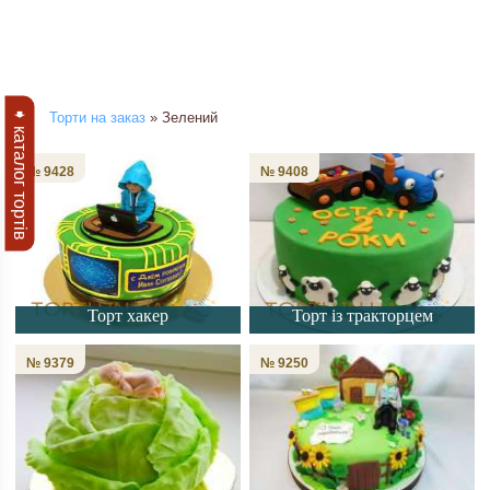
➧ каталог тортів
Торти на заказ
» Зелений
№ 9428
№ 9408
Торт хакер
Торт із тракторцем
№ 9379
№ 9250