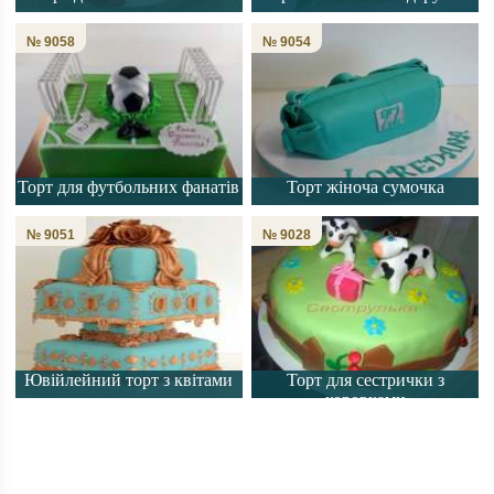
№ 9058
№ 9054
Торт для футбольних фанатів
Торт жіноча сумочка
№ 9051
№ 9028
Ювійлейний торт з квітами
Торт для сестрички з
коровками