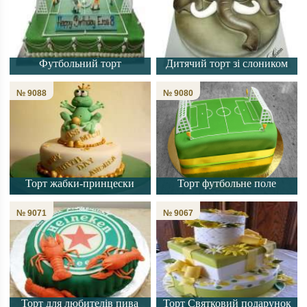
Футбольний торт
Дитячий торт зі слоником
№ 9088
№ 9080
Торт жабки-принцески
Торт футбольне поле
№ 9071
№ 9067
Торт для любителів пива
Торт Святковий подарунок