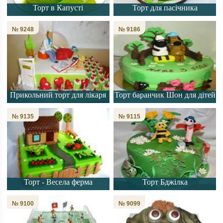
Торт в Капусті
Торт для пасічника
№ 9248
№ 9186
Прикольний торт для лікаря
Торт баранчик Шон для дітей
№ 9135
№ 9115
Торт - Весела ферма
Торт Бджілка
№ 9100
№ 9099