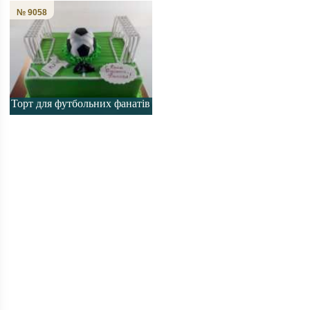
№ 9058
Торт для футбольних фанатів