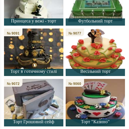
Принцеса у вежі - торт
Футбольний торт
№ 9091
№ 9077
Торт в готичному стилі
Весільний торт
№ 9072
№ 9060
Торт Грошовий сейф
Торт "Казино"