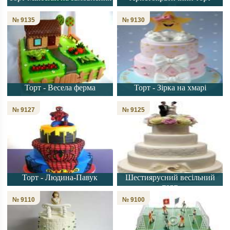
№ 9135
№ 9130
Торт - Весела ферма
Торт - Зірка на хмарі
№ 9127
№ 9125
Торт - Людина-Павук
Шестиярусний весільний
торт
№ 9110
№ 9100