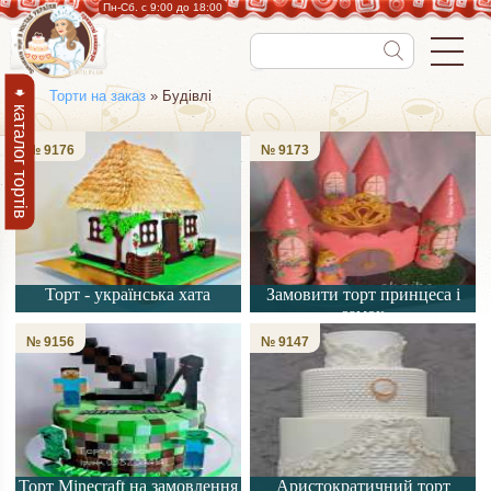
Пн-Cб. с 9:00 до 18:00
➧ каталог тортів
Торти на заказ
» Будівлі
№ 9176
№ 9173
Торт - українська хата
Замовити торт принцеса і
замок
№ 9156
№ 9147
Торт Minecraft на замовлення
Аристократичний торт